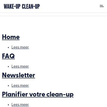
Terug
Home
Lees meer
over
Home
FAQ
Lees meer
over
FAQ
Newsletter
Lees meer
over
Newsletter
Planifier votre clean-up
Lees meer
over