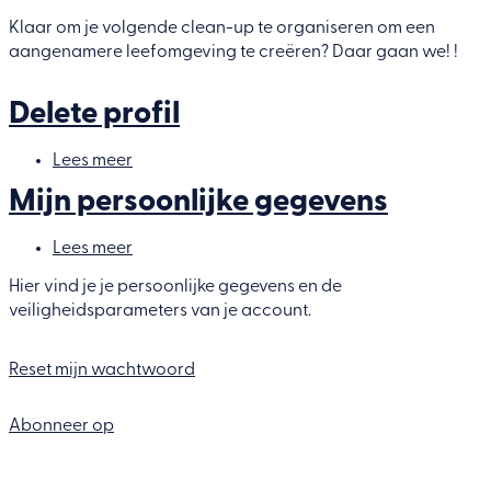
Planifier
votre
Klaar om je volgende clean-up te organiseren om een
clean-
aangenamere leefomgeving te creëren? Daar gaan we! !
up
Delete profil
Lees meer
over
Delete
Mijn persoonlijke gegevens
profil
Lees meer
over
Mijn
persoonlijke
Hier vind je je persoonlijke gegevens en de
gegevens
veiligheidsparameters van je account.
Reset mijn wachtwoord
Abonneer op